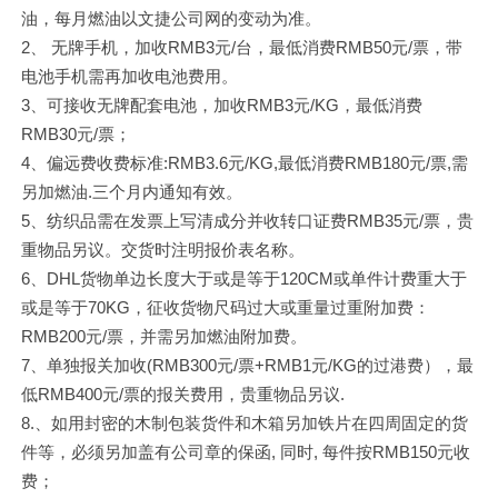
油，每月燃油以文捷公司网的变动为准。
2、 无牌手机，加收RMB3元/台，最低消费RMB50元/票，带
电池手机需再加收电池费用。
3、可接收无牌配套电池，加收RMB3元/KG，最低消费
RMB30元/票；
4、偏远费收费标准:RMB3.6元/KG,最低消费RMB180元/票,需
另加燃油.三个月内通知有效。
5、纺织品需在发票上写清成分并收转口证费RMB35元/票，贵
重物品另议。交货时注明报价表名称。
6、DHL货物单边长度大于或是等于120CM或单件计费重大于
或是等于70KG，征收货物尺码过大或重量过重附加费：
RMB200元/票，并需另加燃油附加费。
7、单独报关加收(RMB300元/票+RMB1元/KG的过港费），最
低RMB400元/票的报关费用，贵重物品另议.
8.、如用封密的木制包装货件和木箱另加铁片在四周固定的货
件等，必须另加盖有公司章的保函, 同时, 每件按RMB150元收
费；