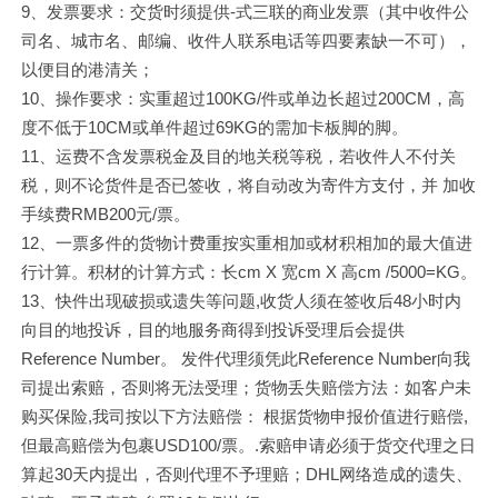
9、发票要求：交货时须提供-式三联的商业发票（其中收件公
司名、城市名、邮编、收件人联系电话等四要素缺一不可），
以便目的港清关；
10、操作要求：实重超过100KG/件或单边长超过200CM，高
度不低于10CM或单件超过69KG的需加卡板脚的脚。
11、运费不含发票税金及目的地关税等税，若收件人不付关
税，则不论货件是否已签收，将自动改为寄件方支付，并 加收
手续费RMB200元/票。
12、一票多件的货物计费重按实重相加或材积相加的最大值进
行计算。积材的计算方式：长cm X 宽cm X 高cm /5000=KG。
13、快件出现破损或遗失等问题,收货人须在签收后48小时内
向目的地投诉，目的地服务商得到投诉受理后会提供
Reference Number。 发件代理须凭此Reference Number向我
司提出索赔，否则将无法受理；货物丢失赔偿方法：如客户未
购买保险,我司按以下方法赔偿： 根据货物申报价值进行赔偿,
但最高赔偿为包裹USD100/票。.索赔申请必须于货交代理之日
算起30天内提出，否则代理不予理赔；DHL网络造成的遗失、