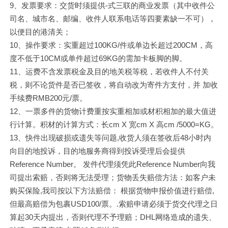
9、发票要求：交货时须提供-式三联的商业发票（其中收件公
司名、城市名、邮编、收件人联系电话等四要素缺一不可），
以便目的港清关；
10、操作要求：实重超过100KG/件或单边长超过200CM，高
度不低于10CM或单件超过69KG的需加卡板脚的脚。
11、运费不含发票税金及目的地关税等税，若收件人不付关
税，则不论货件是否已签收，将自动改为寄件方支付，并 加收
手续费RMB200元/票。
12、一票多件的货物计费重按实重相加或材积相加的最大值进
行计算。积材的计算方式：长cm X 宽cm X 高cm /5000=KG。
13、快件出现破损或遗失等问题,收货人须在签收后48小时内
向目的地投诉，目的地服务商得到投诉受理后会提供
Reference Number。 发件代理须凭此Reference Number向我
司提出索赔，否则将无法受理；货物丢失赔偿方法：如客户未
购买保险,我司按以下方法赔偿： 根据货物申报价值进行赔偿,
但最高赔偿为包裹USD100/票。.索赔申请必须于货交代理之日
算起30天内提出，否则代理不予理赔；DHL网络造成的遗失、