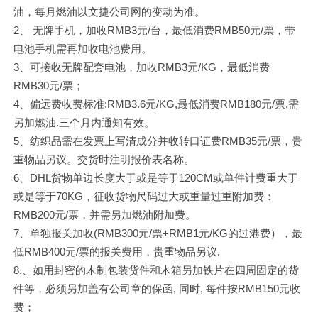
油，每月燃油以文捷公司网的变动为准。
2、 无牌手机，加收RMB3元/台，最低消费RMB50元/票，带
电池手机需再加收电池费用。
3、可接收无牌配套电池，加收RMB3元/KG，最低消费
RMB30元/票；
4、偏远费收费标准:RMB3.6元/KG,最低消费RMB180元/票,需
另加燃油.三个月内通知有效。
5、纺织品需在发票上写清成分并收转口证费RMB35元/票，贵
重物品另议。交货时注明报价表名称。
6、DHL货物单边长度大于或是等于120CM或单件计费重大于
或是等于70KG，征收货物尺码过大或重量过重附加费：
RMB200元/票，并需另加燃油附加费。
7、单独报关加收(RMB300元/票+RMB1元/KG的过港费），最
低RMB400元/票的报关费用，贵重物品另议.
8.、如用封密的木制包装货件和木箱另加铁片在四周固定的货
件等，必须另加盖有公司章的保函, 同时, 每件按RMB150元收
费；